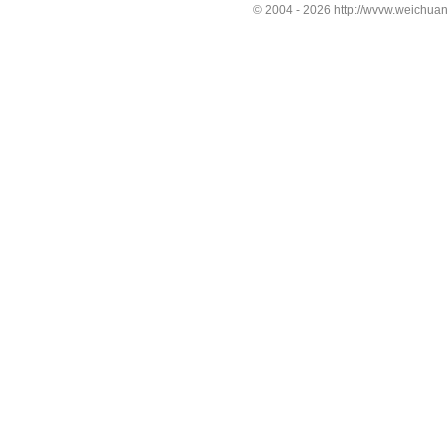
© 2004 -
2026 http://wvvw.weichuan