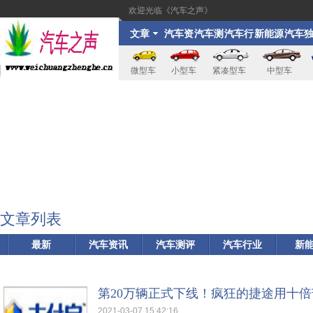
欢迎光临《汽车之声》
文章
汽车资
汽车测
汽车行
新能源
汽车
讯
评
业
家
微型车
小型车
紧凑型车
中型车
文章列表
最新
汽车资讯
汽车测评
汽车行业
新
第20万辆正式下线！疯狂的捷途用十
2021-03-07 15:42:16